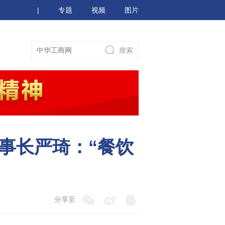
|
专题
视频
图片
事长严琦：“餐饮
分享至