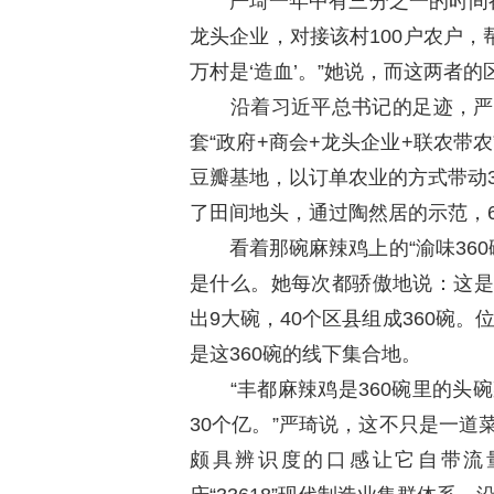
严琦一年中有三分之一的时间都扎
龙头企业，对接该村100户农户，
万村是‘造血’。”她说，而这两者
沿着习近平总书记的足迹，严琦
套“政府+商会+龙头企业+联农带
豆瓣基地，以订单农业的方式带动35
了田间地头，通过陶然居的示范，6
看着那碗麻辣鸡上的“渝味360碗
是什么。她每次都骄傲地说：这是
出9大碗，40个区县组成360碗。
是这360碗的线下集合地。
“丰都麻辣鸡是360碗里的头碗
30个亿。”严琦说，这不只是一
颇具辨识度的口感让它自带流