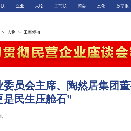
科技
企业
人物
工商联
商会
文化
数字报
>
人物
>
工商领袖
业委员会主席、陶然居集团董
更是民生压舱石”
报