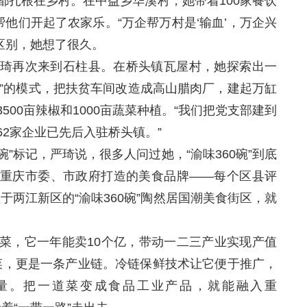
根在乡村。在中益乡华溪村，她带着100家餐饮
帮他们开起了农家乐。“万企帮万村是‘输血’，万企兴
的区别，她想了很久。
再次来到石柱县。在桥头镇瓦屋村，她探索出一
农”的模式，把扶贫车间改造成高山腊肉厂，建起万缸
00亩辣椒和1000亩蔬菜种植。“我们把党支部建到
2家企业已先后入驻桥头镇。”
”标记，严琦说，很多人问过她，“渝味360碗”到底
重庆市委、市政府打造的美食品牌——每个区县评
位于两江新区的“渝味360碗”陶然居国潮美食街区，就
菜，它一年能卖10个亿，带动一二三产业实现产值
道菜，更是一条产业链。冷链保鲜技术让它便于推广，
量。把一道菜变成食品工业产品，就能融入重