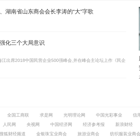
、湖南省山东商会会长李涛的“大”字歌
 强化三个大局意识
海江出席2018中国民营企业500强峰会,并在峰会主论坛上作《民企
全国工商联
求是网
光明理论网
中国光彩事业
信
人民网
央视网
中国经济网
经济参考报
新浪财经
搜狐财经频道
金银珠宝业商会
旅游业商会
纺织服装业商