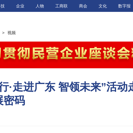
科技
企业
人物
工商联
商会
文化
数字报
>
视频
行·走进广东 智领未来”活动
展密码