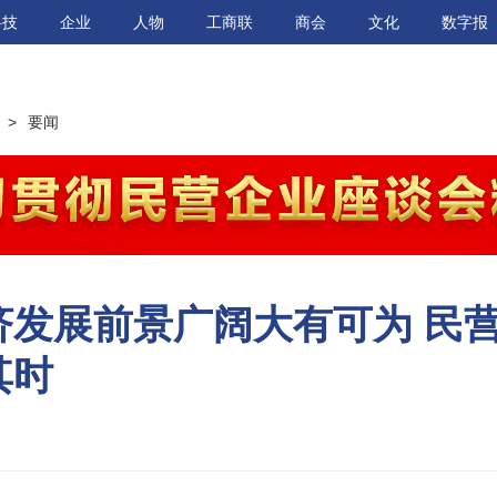
科技
企业
人物
工商联
商会
文化
数字报
>
要闻
济发展前景广阔大有可为 民
其时